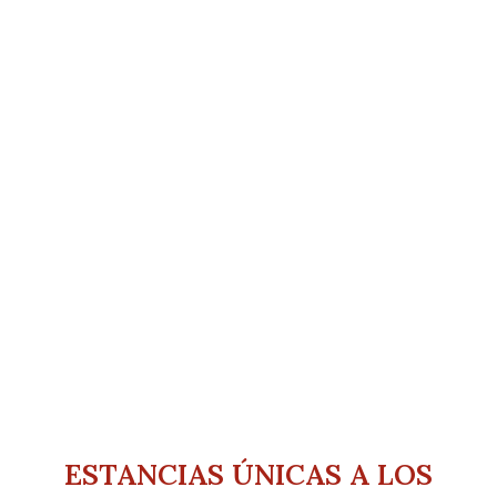
ESTANCIAS ÚNICAS A LOS