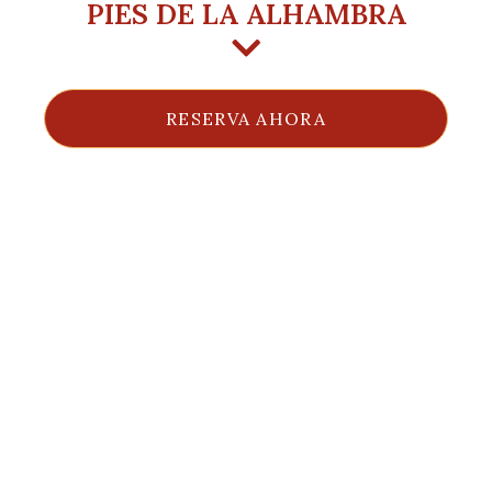
PIES DE LA ALHAMBRA
RESERVA AHORA
Acceder / Registrarse
Gestiona tu reserva
BENEFICIOS EXCLUSIVOS EN CADA
ESTANCIA
Tarifa no reembolsable flexible